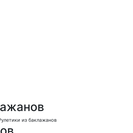
лажанов
Рулетики из баклажанов
нов