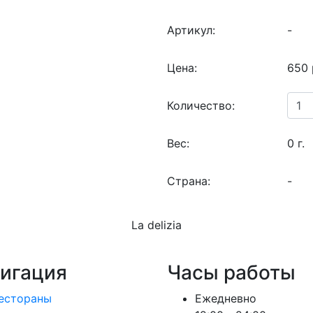
Артикул:
-
Цена:
650 
Количество:
Вес:
0 г.
Страна:
-
La delizia
игация
Часы работы
естораны
Ежедневно