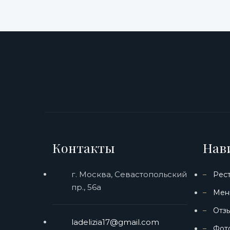
Контакты
Нав
г. Москва, Севастопольский
Рес
пр., 56а
Мен
Отз
ladelizia17@gmail.com
Фот