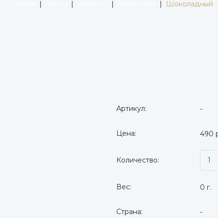
Главная
|
Меню
|
Напитки
|
Милкшейк
|
Шоколадный
Артикул:
-
Цена:
490 
Количество:
Вес:
0 г.
Страна:
-