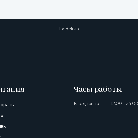
La delizia
игация
Часы работы
Ежедневно
12:00 - 24:0
тораны
ю
ывы
о