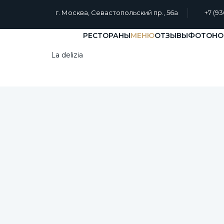
г. Москва, Севастопольский пр., 56а
+7 (93
РЕСТОРАНЫ
МЕНЮ
ОТЗЫВЫ
ФОТО
НО
La delizia