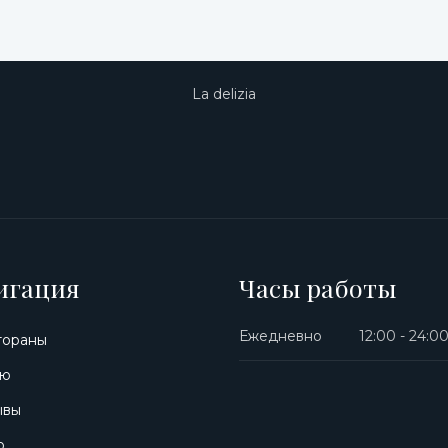
La delizia
игация
Часы работы
Ежедневно
12:00 - 24:0
тораны
ю
ывы
о