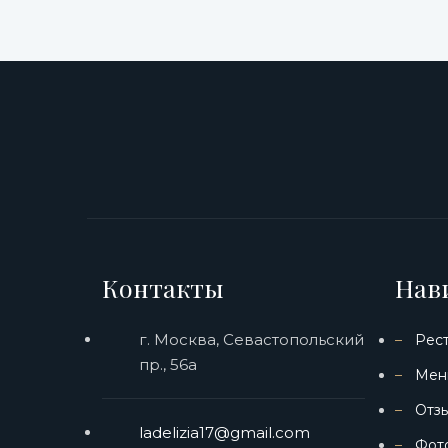
Контакты
Нав
г. Москва, Севастопольский
Рес
пр., 56а
Мен
Отз
ladelizia17@gmail.com
Фот