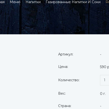
ная
|
Меню
|
Напитки
|
Газированные Напитки И Соки
|
R
Артикул:
-
Цена:
590 
Количество:
Вес:
0 г.
Страна:
-