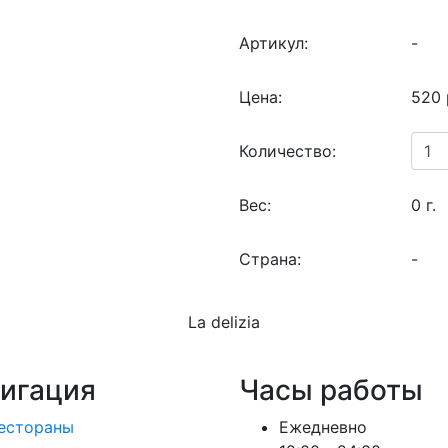
Артикул:
-
Цена:
520 
Количество:
Вес:
0 г.
Страна:
-
La delizia
игация
Часы работы
естораны
Ежедневно