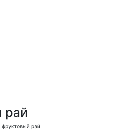
 рай
т фруктовый рай